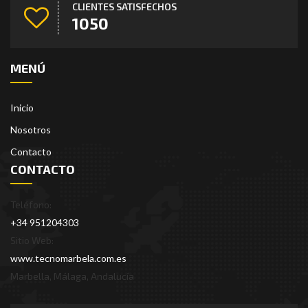
CLIENTES SATISFECHOS
1255
MENÚ
Inicio
Nosotros
Contacto
CONTACTO
Teléfono:
+34 951204303
Sitio Web:
www.tecnomarbela.com.es
Marbella, Málaga, Andalucía